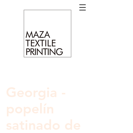
Georgia -
popelín
satinado de