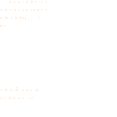
s, tiene una tendencia a
e recomendamos imprimir
medida de lo posible
año.
m
especificando los
contacto contigo