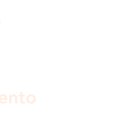
n
ento